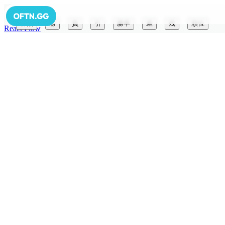
勝点
勝
負
引
勝率
差
残
順位
React Flow