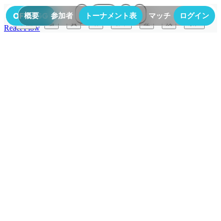
100
%
概要
参加者
トーナメント表
マッチ
ログイン
結果
勝点
勝
負
引
勝率
差
残
順位
React Flow