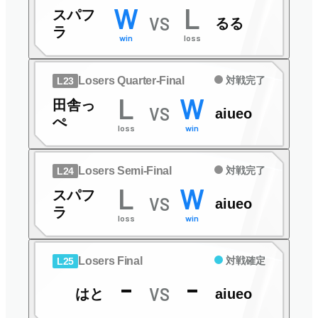
W
L
スパフ
VS
るる
ラ
win
loss
Losers Quarter-Final
対戦完了
L23
L
W
田舎っ
VS
aiueo
ぺ
loss
win
Losers Semi-Final
対戦完了
L24
L
W
スパフ
VS
aiueo
ラ
loss
win
Losers Final
対戦確定
L25
-
-
VS
はと
aiueo