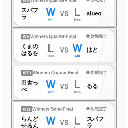
Winners Quarter-Final
W8
W
L
スパフ
VS
aiueo
ラ
win
loss
Winners Quarter-Final
対戦完了
W9
L
W
くまの
VS
はと
はるを
loss
win
Winners Quarter-Final
対戦完了
W10
W
L
田舎っ
VS
るる
ぺ
win
loss
Winners Semi-Final
対戦完了
W11
W
L
らんど
スパフ
VS
せるん
ラ
win
loss