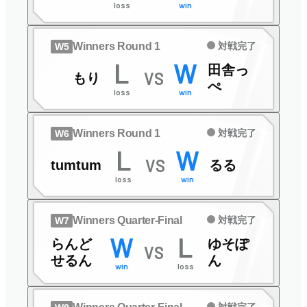
loss
win
Winners Round 1
対戦完了
W5
L
W
田舎っ
VS
もり
ぺ
loss
win
Winners Round 1
対戦完了
W6
L
W
VS
tumtum
るる
loss
win
Winners Quarter-Final
対戦完了
W7
W
L
らんど
ゆそぽ
VS
せるん
ん
win
loss
対戦完了