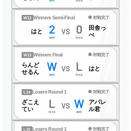
Winners Semi-Final
対戦完了
W12
2
0
田舎っ
VS
はと
ぺ
win
loss
Winners Final
対戦完了
W13
W
L
らんど
VS
はと
せるん
win
loss
Losers Round 1
対戦完了
L14
L
W
ざこえ
アパレ
VS
てい
ル君
loss
win
Losers Round 1
対戦完了
L15