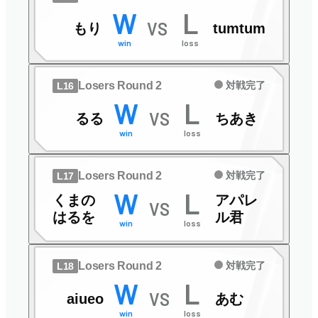
W
L
VS
もり
tumtum
win
loss
Losers Round 2
対戦完了
L16
W
L
VS
るる
ちあき
win
loss
Losers Round 2
対戦完了
L17
W
L
くまの
アパレ
VS
はるを
ル君
win
loss
Losers Round 2
対戦完了
L18
W
L
VS
aiueo
あむ
win
loss