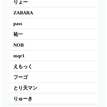
りょー
ZABARA
pass
祐一
NOB
mqr1
えもっく
フーゴ
とり天マン
りゅーき