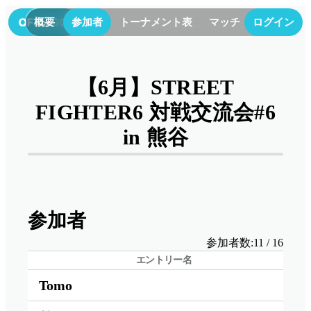
概要
参加者
トーナメント表
マッチ
ログイン
結果
【6月】STREET
FIGHTER6 対戦交流会#6
in 熊谷
参加者
参加者数:
11
/
16
エントリー名
Tomo