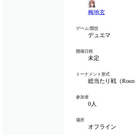
梅地玄
ゲーム/競技
デュエマ
開催日程
未定
トーナメント形式
総当たり戦（Round
参加者
0
人
場所
オフライン