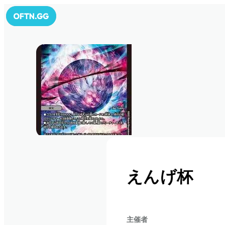
えんげ杯
主催者