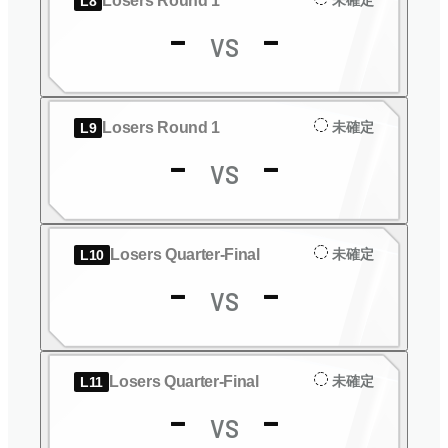
Losers Round 1
未確定
L8
-
-
VS
Losers Round 1
未確定
L9
-
-
VS
Losers Quarter-Final
未確定
L10
-
-
VS
Losers Quarter-Final
未確定
L11
-
-
VS