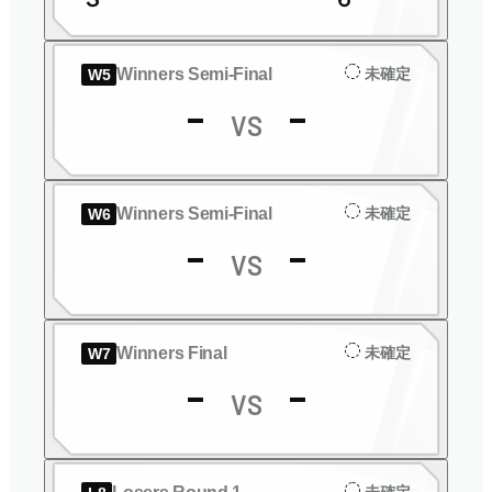
Winners Semi-Final
未確定
W5
-
-
VS
Winners Semi-Final
未確定
W6
-
-
VS
Winners Final
未確定
W7
-
-
VS