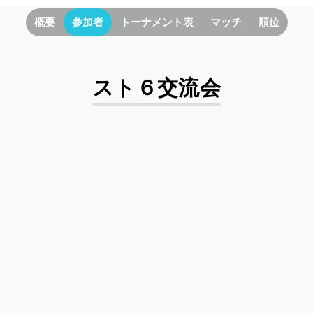
概要
参加者
トーナメント表
マッチ
順位
スト６交流会